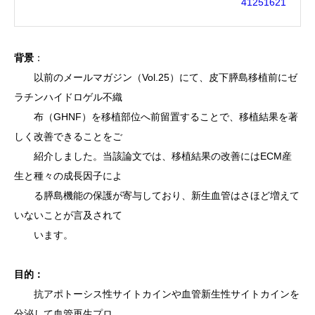
41251621
背景
：
以前のメールマガジン（
Vol.25
）にて、皮下膵島移植前にゼ
ラチンハイドロゲル不織
布（GHNF）を移植部位へ前留置することで、移植結果を著
しく改善できることをご
紹介しました。当該論文では、移植結果の改善にはECM産
生と種々の成長因子によ
る膵島機能の保護が寄与しており、新生血管はさほど増えて
いないことが言及されて
います。
目的：
抗アポトーシス性サイトカインや血管新生性サイトカインを
分泌して
血管再生プロ