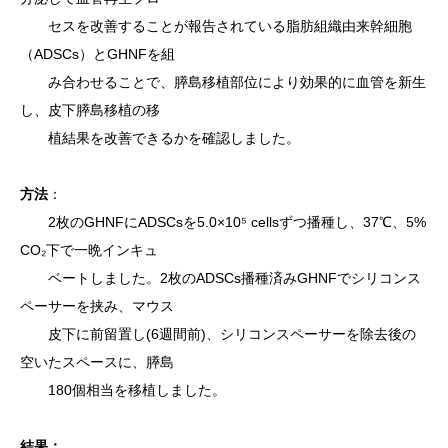
セスを改善することが報告されている脂肪組織由来幹細胞
（ADSCs）とGHNFを組
み合わせることで、膵島移植部位により効果的に血管を新生
し、皮下膵島移植の移
植結果を改善できるかを確認しました。
方法
：
2枚のGHNFにADSCsを5.0×10⁵ cellsずつ播種し、37℃、5%
CO₂下で一晩インキュ
ベートしました。2枚のADSCs播種済みGHNFでシリコンス
ペーサーを挟み、マウス
皮下に前留置し(6週間前)、シリコンスペーサーを除去後の
空いたスペースに、膵島
180個相当を移植しました。
結果：