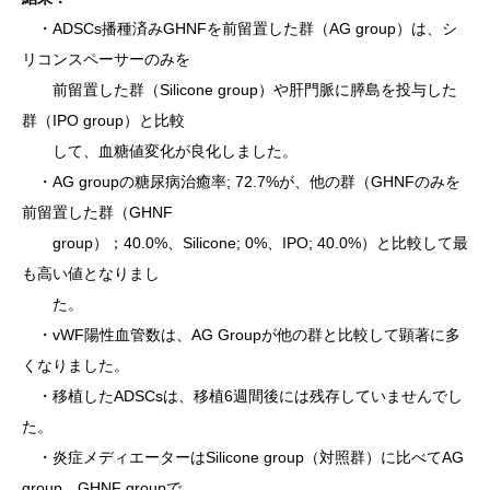
・ADSCs播種済みGHNFを前留置した群（AG group）は、シ
リコンスペーサーのみを
前留置した群（Silicone group）や肝門脈に膵島を投与した
群（IPO group）と比較
し
て、血糖値変化が良化しました。
・AG groupの糖尿病治癒率; 72.7%が、他の群（GHNFのみを
前留置した群（GHNF
group）；40.0%、Silicone; 0%、IPO; 40.0%）と比較して最
も高い値となりまし
た。
・vWF陽性血管数は、AG Groupが他の群と比較して顕著に多
くなりました。
・移植したADSCsは、移植6週間後には残存していませんでし
た。
・炎症メディエーターはSilicone group（対照群）に比べてAG
group、GHNF groupで